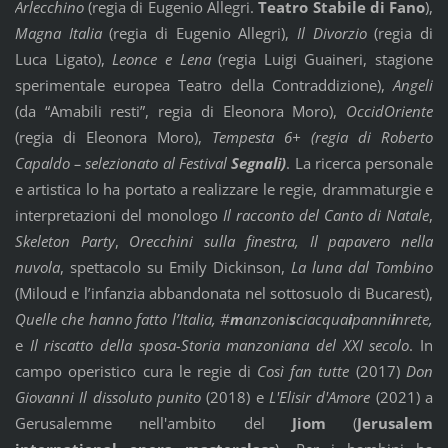
Arlecchino
(regia di Eugenio Allegri.
Teatro Stabile di Fano
),
Magna Italia
(regia di Eugenio Allegri),
Il Divorzio
(regia di
Luca Ligato),
Leonce e Lena
(regia Luigi Guaineri, stagione
sperimentale europea Teatro della Contraddizione),
Angeli
(da “Amabili resti”, regia di Eleonora Moro),
OccidOriente
(regia di Eleonora Moro),
Tempesta 6+ (regia di Roberto
Capaldo – selezionato al Festival
Segnali)
. La ricerca personale
e artistica lo ha portato a realizzare le regie, drammaturgie e
interpretazioni del monologo
Il racconto del Canto di Natale
,
Skeleton Party
,
Orecchini sulla finestra,
Il papavero nella
nuvola
, spettacolo su Emily Dickinson,
La luna dal Tombino
(Miloud e l’infanzia abbandonata nel sottosuolo di Bucarest),
Quelle che hanno fatto l’Italia, #
m
anzoni
s
ciacqua
i
panni
i
nrete,
e
Il riscatto della sposa-Storia manzoniana del XXI secolo
. In
campo operistico cura le regie di
Così fan tutte
(2017)
Don
Giovanni Il dissoluto punito
(2018) e
L'Elisir d'Amore
(2021)
a
Gerusalemme nell'ambito del
Jiom
(
Jerusalem