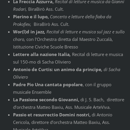
La Freccia Azzurra,
Recital di letture e musica da Gianni
Rodari,
BiraBirò Ass. Cult.
Pierino e il lupo,
Concerto e letture della fiaba da
Prokofiev,
BiraBirò Ass. Cult.
Wor(l)d in jazz
,
Recital di letture e musica sul jazz e sullo
choro,
con l’Orchestra diretta dal Maestro Zuccalà,
Istituzione Civiche Scuole Bresso
Lettere alla nazione Italia
,
Recital di letture e musica
sul 150-mo di Sacha Oliviero
Antonio de Curtis: un animo da principe
,
di Sacha
Oliviero
Padre Pio Una cantata popolare
, con il gruppo
musicale Ensemble
La Passione
secondo Giovanni,
di J. S. Bach, direttore
d’orchestra Matteo Baxiu, Ass. Musicale ArteViva.
Passio et resurrectio Domini nostri,
di Antonio
Cericola, direttore d’orchestra Matteo Baxiu, Ass.
Musicale ArteViva.