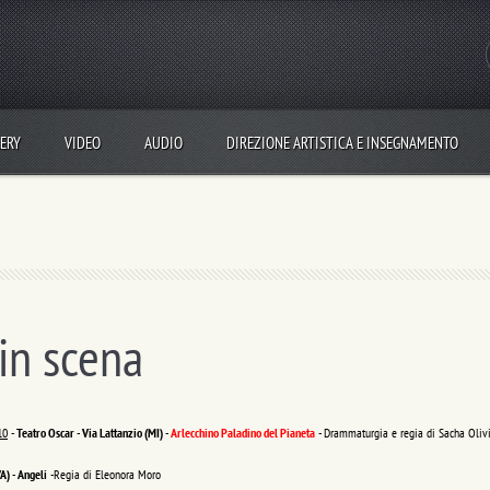
ERY
VIDEO
AUDIO
DIREZIONE ARTISTICA E INSEGNAMENTO
in scena
10
-
Teatro Oscar - Via Lattanzio (MI)
-
Arlecchino Paladino del Pianeta
- Drammaturgia e regia di Sacha Oliv
VA)
-
Angeli
-Regia di Eleonora Moro