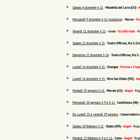
Sabato 4 dicembre h 21
-
Mandello del Lario (CO)
-
A
Mercoledì 9 dicembre h 11 (scolastica)
-
Varese
-
Oc
Venerdì 11 dicembre h 21
- A
rese
-
OccidOriente
- R
Sabato 12 dicembre h 21
-
Teatro Officina, Via S. 
Domenica 13 dicembre h 16
-
Teatro Officina, Via 
Lunedì 14 dicembre h 11
-
Omegna
-
Pierino e il lu
Lunedì 14 dicembre h 15
-
Riva San Vitale (SVI)
-
An
Martedì 19 gennaio h 11
-
Merate (CO)
-
Angeli
-Reg
Mercoledì 20 gennaio h 9 e h 11
-
Castellanza (VA)
Da Lunedì 25 a venerdì 29 gennaio
-
Conservatorio 
Sabato 20 febbraio h 21
-
Stabio (SVI)
-
Angeli
-Regi
Martedì 23 febbraio h 9 e h 11
-
Como
-
Angeli
-Reg