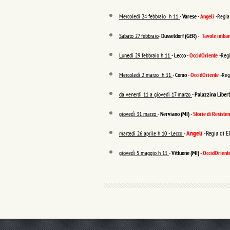
Mercoledì 24 febbraio h 11
-
Varese
-
Angeli
-Regia
Sabato 27 febbraio
-
Dusseldorf (GER) -
Tavole imban
Lunedì 29 febbraio h 11
-
Lecco
-
OccidOriente
-Reg
Mercoledì 2 marzo h 11
-
Como
-
OccidOriente
-Reg
da venerdì 11 a giovedì 17 marzo
-
Palazzina Liber
giovedì 31 marzo
-
Nerviano (MI)
-
Storie di Resiste
Angeli
-Regia di 
martedì 26 aprile h 10 - Lecco
-
giovedì 5 maggio h 11
-
Vittuone (MI)
-
OccidOrient