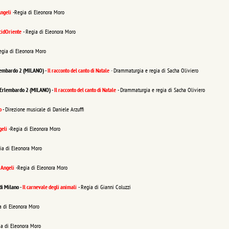
ngeli
-Regia di Eleonora Moro
cidOriente
- Regia di Eleonora Moro
egia di Eleonora Moro
Erlembardo 2 (MILANO)
-
Il racconto del canto di Natale
-
Drammaturgia e regia di Sacha Oliviero
S. Erlembardo 2 (MILANO) -
Il racconto del canto di Natale
- Drammaturgia e regia di Sacha Oliviero
po
- Direzione musicale di Daniele Arzuffi
geli
-Regia di Eleonora Moro
ia di Eleonora Moro
-
Angeli
-Regia di Eleonora Moro
di Milano
-
Il carnevale degli animali
- Regia di Gianni Coluzzi
a di Eleonora Moro
ia di Eleonora Moro