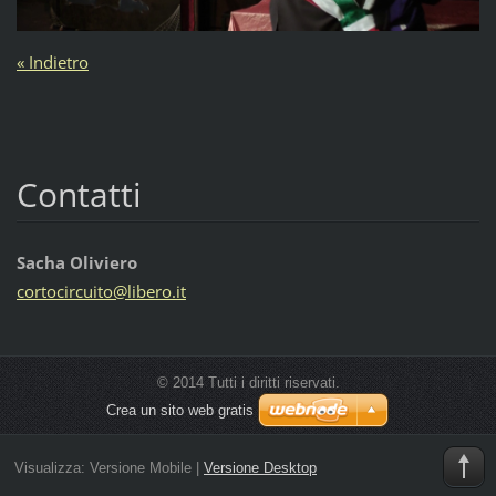
« Indietro
Contatti
Sacha Oliviero
cortocir
cuito@li
bero.it
© 2014 Tutti i diritti riservati.
Crea un sito web gratis
Visualizza:
Versione Mobile
|
Versione Desktop