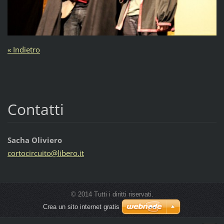
« Indietro
Contatti
Sacha Oliviero
cortocir
cuito@li
bero.it
© 2014 Tutti i diritti riservati.
Crea un sito internet gratis